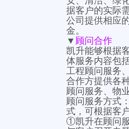
安、清洁、绿
据客户的实际
公司提供相应
金。
▼
顾问合作
凯升能够根据
体服务内容包
工程顾问服务
合作方提供各
顾问服务、物
顾问服务方式
式，可根据客
①凯升在顾问